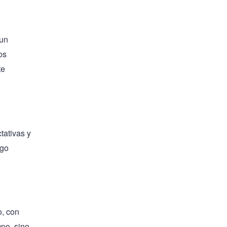
 un
os
te
tativas y
ego
o, con
po, sino