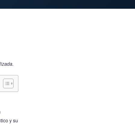
lizada.
n
tico y su