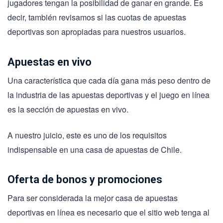
jugadores tengan la posibilidad de ganar en grande. Es
decir, también revisamos si las cuotas de apuestas
deportivas son apropiadas para nuestros usuarios.
Apuestas en vivo
Una característica que cada día gana más peso dentro de
la industria de las apuestas deportivas y el juego en línea
es la sección de apuestas en vivo.
A nuestro juicio, este es uno de los requisitos
indispensable en una casa de apuestas de Chile.
Oferta de bonos y promociones
Para ser considerada la mejor casa de apuestas
deportivas en línea es necesario que el sitio web tenga al