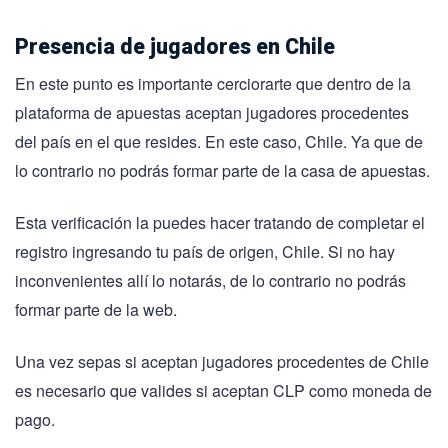
Presencia de jugadores en Chile
En este punto es importante cerciorarte que dentro de la
plataforma de apuestas aceptan jugadores procedentes
del país en el que resides. En este caso, Chile. Ya que de
lo contrario no podrás formar parte de la casa de apuestas.
Esta verificación la puedes hacer tratando de completar el
registro ingresando tu país de origen, Chile. Si no hay
inconvenientes allí lo notarás, de lo contrario no podrás
formar parte de la web.
Una vez sepas si aceptan jugadores procedentes de Chile
es necesario que valides si aceptan CLP como moneda de
pago.