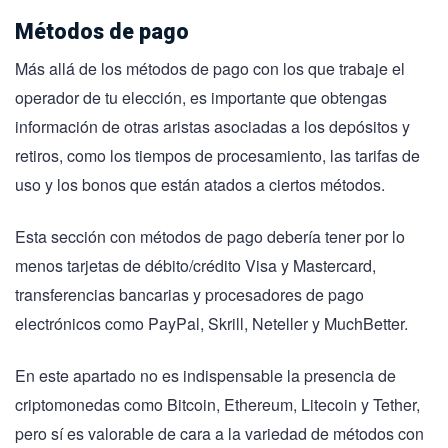
Métodos de pago
Más allá de los métodos de pago con los que trabaje el
operador de tu elección, es importante que obtengas
información de otras aristas asociadas a los depósitos y
retiros, como los tiempos de procesamiento, las tarifas de
uso y los bonos que están atados a ciertos métodos.
Esta sección con métodos de pago debería tener por lo
menos tarjetas de débito/crédito Visa y Mastercard,
transferencias bancarias y procesadores de pago
electrónicos como PayPal, Skrill, Neteller y MuchBetter.
En este apartado no es indispensable la presencia de
criptomonedas como Bitcoin, Ethereum, Litecoin y Tether,
pero sí es valorable de cara a la variedad de métodos con