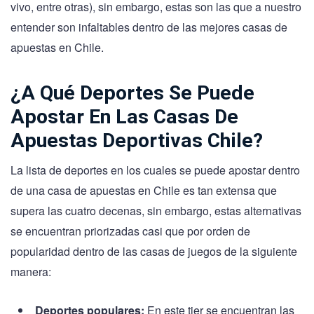
vivo, entre otras), sin embargo, estas son las que a nuestro
entender son infaltables dentro de las mejores casas de
apuestas en Chile.
¿A Qué Deportes Se Puede
Apostar En Las Casas De
Apuestas Deportivas Chile?
La lista de deportes en los cuales se puede apostar dentro
de una casa de apuestas en Chile es tan extensa que
supera las cuatro decenas, sin embargo, estas alternativas
se encuentran priorizadas casi que por orden de
popularidad dentro de las casas de juegos de la siguiente
manera:
Deportes populares:
En este tier se encuentran las