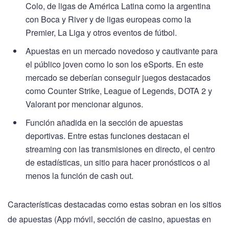
Colo, de ligas de América Latina como la argentina
con Boca y River y de ligas europeas como la
Premier, La Liga y otros eventos de fútbol.
Apuestas en un mercado novedoso y cautivante para
el público joven como lo son los eSports. En este
mercado se deberían conseguir juegos destacados
como Counter Strike, League of Legends, DOTA 2 y
Valorant por mencionar algunos.
Función añadida en la sección de apuestas
deportivas. Entre estas funciones destacan el
streaming con las transmisiones en directo, el centro
de estadísticas, un sitio para hacer pronósticos o al
menos la función de cash out.
Características destacadas como estas sobran en los sitios
de apuestas (App móvil, sección de casino, apuestas en