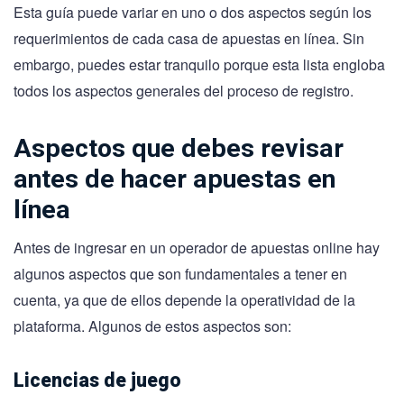
Esta guía puede variar en uno o dos aspectos según los
requerimientos de cada casa de apuestas en línea. Sin
embargo, puedes estar tranquilo porque esta lista engloba
todos los aspectos generales del proceso de registro.
Aspectos que debes revisar
antes de hacer apuestas en
línea
Antes de ingresar en un operador de apuestas online hay
algunos aspectos que son fundamentales a tener en
cuenta, ya que de ellos depende la operatividad de la
plataforma. Algunos de estos aspectos son:
Licencias de juego