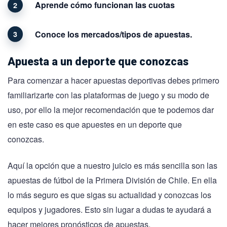
Aprende cómo funcionan las cuotas
Conoce los mercados/tipos de apuestas.
Apuesta a un deporte que conozcas
Para comenzar a hacer apuestas deportivas debes primero
familiarizarte con las plataformas de juego y su modo de
uso, por ello la mejor recomendación que te podemos dar
en este caso es que apuestes en un deporte que
conozcas.
Aquí la opción que a nuestro juicio es más sencilla son las
apuestas de fútbol de la Primera División de Chile. En ella
lo más seguro es que sigas su actualidad y conozcas los
equipos y jugadores. Esto sin lugar a dudas te ayudará a
hacer mejores pronósticos de apuestas.