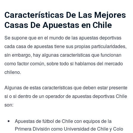
Características De Las Mejores
Casas De Apuestas en Chile
Se supone que en el mundo de las apuestas deportivas
cada casa de apuestas tiene sus propias particularidades,
sin embargo, hay algunas características que funcionan
como factor común, sobre todo si hablamos del mercado
chileno.
Algunas de estas características que deben estar presente
si o si dentro de un operador de apuestas deportivas Chile
son:
Apuestas de fútbol de Chile con equipos de la
Primera División como Universidad de Chile y Colo