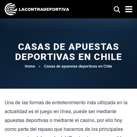
CASAS DE APUESTAS
DEPORTIVAS EN CHILE
Home
»
Casas de apuestas deportivas en Chile
Una de las formas de entretenimiento más utilizada en la
actualidad es el juego en línea, puede ser mediante
apuestas deportivas o mediante el casino, por ello hoy
como parte del repaso que hacemos de los principales