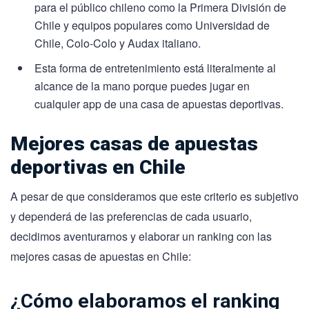
para el público chileno como la Primera División de
Chile y equipos populares como Universidad de
Chile, Colo-Colo y Audax italiano.
Esta forma de entretenimiento está literalmente al
alcance de la mano porque puedes jugar en
cualquier app de una casa de apuestas deportivas.
Mejores casas de apuestas
deportivas en Chile
A pesar de que consideramos que este criterio es subjetivo
y dependerá de las preferencias de cada usuario,
decidimos aventurarnos y elaborar un ranking con las
mejores casas de apuestas en Chile:
¿Cómo elaboramos el ranking