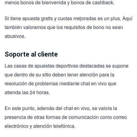
menos bonos de bienvenida y bonos de cashback.
Si tiene apuesta gratis y cuotas mejoradas es un plus. Aquí
también valoramos que los requisitos de bono no sean
abusivos.
Soporte al cliente
Las casas de apuestas deportivas destacadas se supone
que dentro de su sitio deben tener atención para la
resolución de problemas mediante chat en vivo que
atienda las 24 horas.
En este punto, además del chat en vivo, se valora la
presencia de otras formas de comunicación como correo
electrónico y atención telefónica.