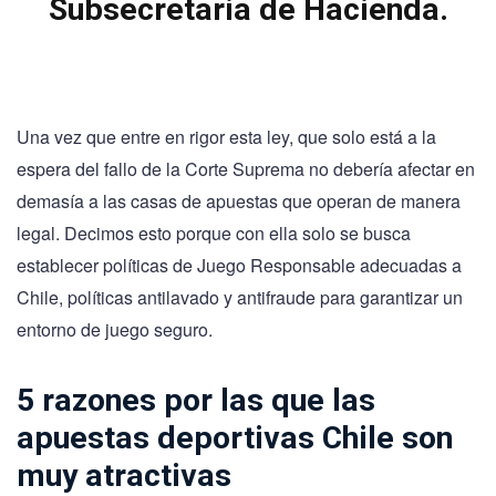
Subsecretaria de Hacienda.
Una vez que entre en rigor esta ley, que solo está a la
espera del fallo de la Corte Suprema no debería afectar en
demasía a las casas de apuestas que operan de manera
legal. Decimos esto porque con ella solo se busca
establecer políticas de Juego Responsable adecuadas a
Chile, políticas antilavado y antifraude para garantizar un
entorno de juego seguro.
5 razones por las que las
apuestas deportivas Chile son
muy atractivas