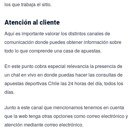
los que trabaja el sitio.
Atención al cliente
Aquí es importante valorar los distintos canales de
comunicación donde puedes obtener información sobre
todo lo que comprende una casa de apuestas.
En este punto cobra especial relevancia la presencia de
un chat en vivo en donde puedas hacer las consultas de
apuestas deportivas Chile las 24 horas del día, todos los
días.
Junto a este canal que mencionamos tenemos en cuenta
que la web tenga otras opciones como correo electrónico y
atención mediante correo electrónico.