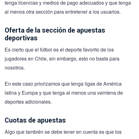
tenga licencias y medios de pago adecuados y que tenga
al menos otra sección para entretener a los usuarios.
Oferta de la sección de apuestas
deportivas
Es cierto que el fútbol es el deporte favorito de los
jugadores en Chile, sin embargo, esto no basta para
nosotros.
En este caso priorizamos que tenga ligas de América
latina y Europa y que tenga al menos una veintena de
deportes adicionales.
Cuotas de apuestas
Algo que también se debe tener en cuenta es que los