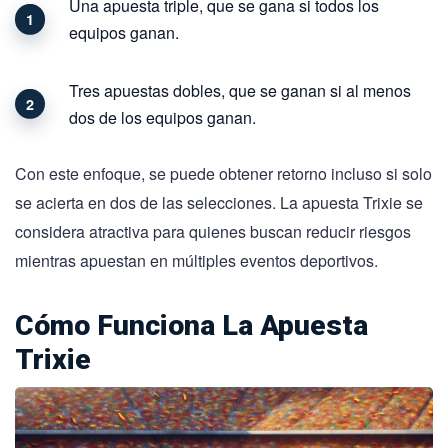
Una apuesta triple, que se gana si todos los
equipos ganan.
Tres apuestas dobles, que se ganan si al menos
dos de los equipos ganan.
Con este enfoque, se puede obtener retorno incluso si solo
se acierta en dos de las selecciones. La apuesta Trixie se
considera atractiva para quienes buscan reducir riesgos
mientras apuestan en múltiples eventos deportivos.
Cómo Funciona La Apuesta
Trixie