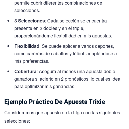
permite cubrir diferentes combinaciones de
selecciones.
3 Selecciones
: Cada selección se encuentra
presente en 2 dobles y en el triple,
proporcionándome flexibilidad en mis apuestas.
Flexibilidad
: Se puede aplicar a varios deportes,
como carreras de caballos y fútbol, adaptándose a
mis preferencias.
Cobertura
: Asegura al menos una apuesta doble
ganadora si acierto en 2 pronósticos, lo cual es ideal
para optimizar mis ganancias.
Ejemplo Práctico De Apuesta Trixie
Consideremos que apuesto en la Liga con las siguientes
selecciones: