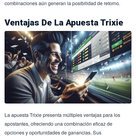
combinaciones aún generan la posibilidad de retorno.
Ventajas De La Apuesta Trixie
La apuesta Trixie presenta múltiples ventajas para los
apostantes, ofreciendo una combinación eficaz de
opciones y oportunidades de ganancias. Sus