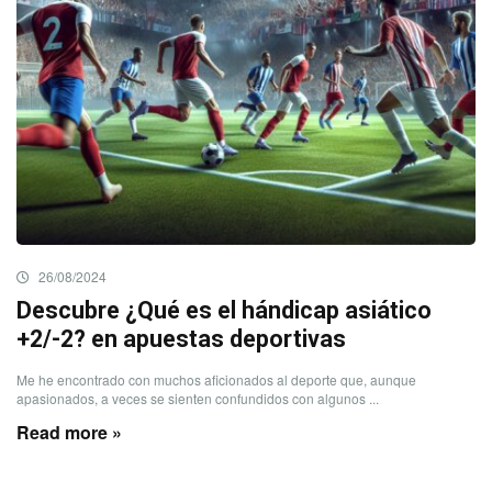
26/08/2024
Descubre ¿Qué es el hándicap asiático
+2/-2? en apuestas deportivas
Me he encontrado con muchos aficionados al deporte que, aunque
apasionados, a veces se sienten confundidos con algunos ...
Read more »