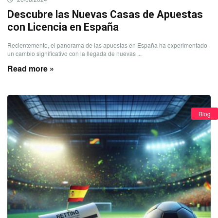
Descubre las Nuevas Casas de Apuestas
con Licencia en España
Recientemente, el panorama de las apuestas en España ha experimentado
un cambio significativo con la llegada de nuevas ...
Read more »
Blog