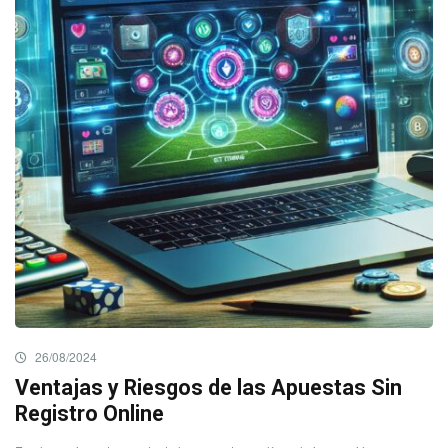
26/08/2024
Ventajas y Riesgos de las Apuestas Sin
Registro Online