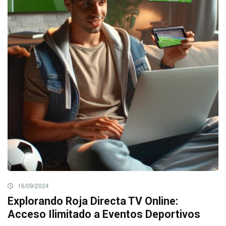
16/09/2024
Explorando Roja Directa TV Online:
Acceso Ilimitado a Eventos Deportivos