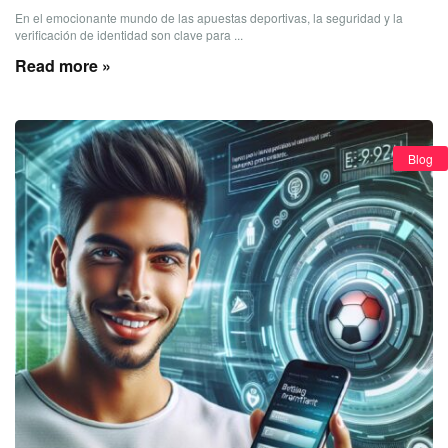
En el emocionante mundo de las apuestas deportivas, la seguridad y la
verificación de identidad son clave para ...
Read more »
Blog