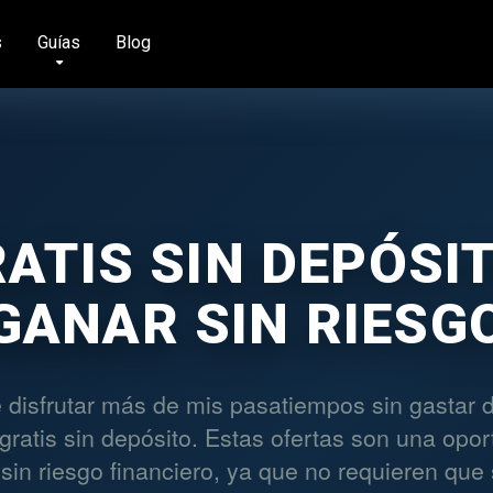
s
Guías
Blog
ATIS SIN DEPÓSIT
GANAR SIN RIESG
disfrutar más de mis pasatiempos sin gastar 
atis sin depósito. Estas ofertas son una opor
sin riesgo financiero, ya que no requieren que 