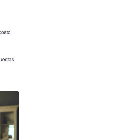
costo
uestas.