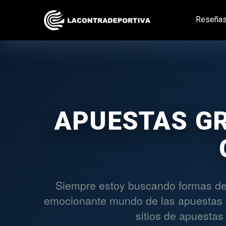
Reseña
APUESTAS GR
Siempre estoy buscando formas de 
emocionante mundo de las apuestas gr
sitios de apuestas 