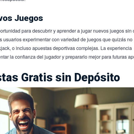
vos Juegos
ortunidad para descubrir y aprender a jugar nuevos juegos sin 
los usuarios experimentar con variedad de juegos que quizás no
jack, o incluso apuestas deportivas complejas. La experiencia
tar la confianza del jugador y prepararlo mejor para futuras ap
as Gratis sin Depósito