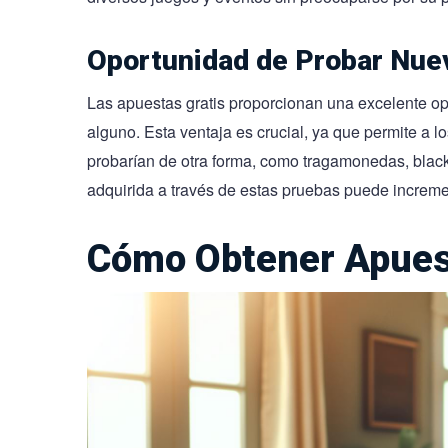
Oportunidad de Probar Nue
Las apuestas gratis proporcionan una excelente op
alguno. Esta ventaja es crucial, ya que permite a 
probarían de otra forma, como tragamonedas, black
adquirida a través de estas pruebas puede incremen
Cómo Obtener Apuest