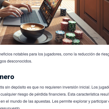
eneficios notables para los jugadores, como la reducción de ries
egos desconocidos.
inero
is sin depósito es que no requieren inversión inicial. Los juga
cualquier riesgo de pérdida financiera. Esta característica resul
en el mundo de las apuestas. Les permite explorar y participar
presupuesto.