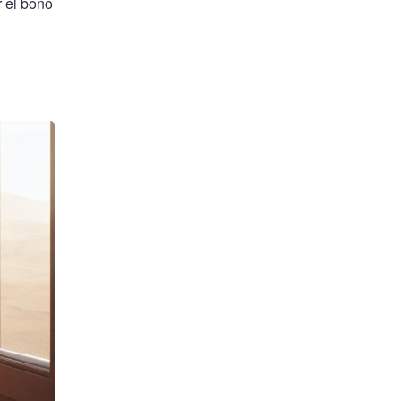
r el bono