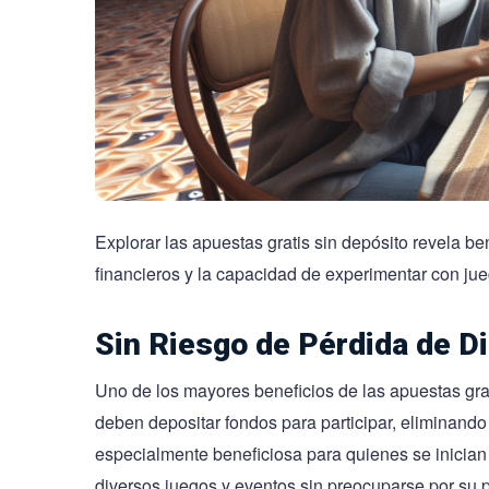
Explorar las apuestas gratis sin depósito revela b
financieros y la capacidad de experimentar con ju
Sin Riesgo de Pérdida de D
Uno de los mayores beneficios de las apuestas grat
deben depositar fondos para participar, eliminando 
especialmente beneficiosa para quienes se inician 
diversos juegos y eventos sin preocuparse por su 