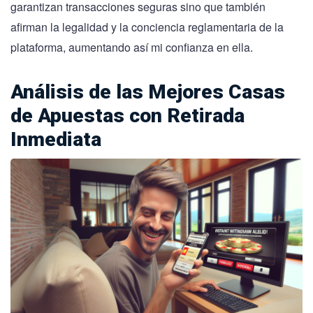
garantizan transacciones seguras sino que también
afirman la legalidad y la conciencia reglamentaria de la
plataforma, aumentando así mi confianza en ella.
Análisis de las Mejores Casas
de Apuestas con Retirada
Inmediata