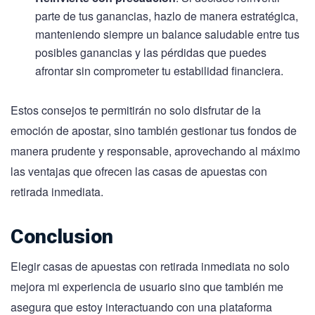
parte de tus ganancias, hazlo de manera estratégica,
manteniendo siempre un balance saludable entre tus
posibles ganancias y las pérdidas que puedes
afrontar sin comprometer tu estabilidad financiera.
Estos consejos te permitirán no solo disfrutar de la
emoción de apostar, sino también gestionar tus fondos de
manera prudente y responsable, aprovechando al máximo
las ventajas que ofrecen las casas de apuestas con
retirada inmediata.
Conclusion
Elegir casas de apuestas con retirada inmediata no solo
mejora mi experiencia de usuario sino que también me
asegura que estoy interactuando con una plataforma