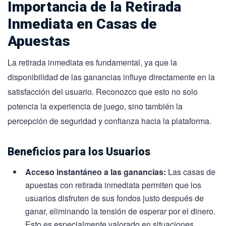
Importancia de la Retirada
Inmediata en Casas de
Apuestas
La retirada inmediata es fundamental, ya que la
disponibilidad de las ganancias influye directamente en la
satisfacción del usuario. Reconozco que esto no solo
potencia la experiencia de juego, sino también la
percepción de seguridad y confianza hacia la plataforma.
Beneficios para los Usuarios
Acceso instantáneo a las ganancias:
Las casas de
apuestas con retirada inmediata permiten que los
usuarios disfruten de sus fondos justo después de
ganar, eliminando la tensión de esperar por el dinero.
Esto es especialmente valorado en situaciones