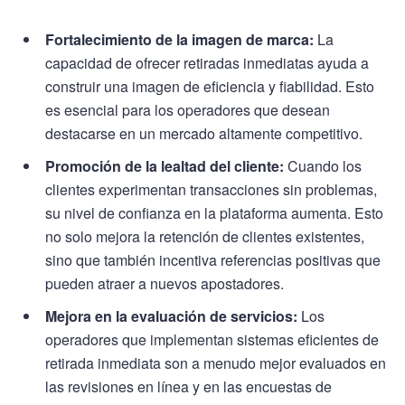
Fortalecimiento de la imagen de marca:
La
capacidad de ofrecer retiradas inmediatas ayuda a
construir una imagen de eficiencia y fiabilidad. Esto
es esencial para los operadores que desean
destacarse en un mercado altamente competitivo.
Promoción de la lealtad del cliente:
Cuando los
clientes experimentan transacciones sin problemas,
su nivel de confianza en la plataforma aumenta. Esto
no solo mejora la retención de clientes existentes,
sino que también incentiva referencias positivas que
pueden atraer a nuevos apostadores.
Mejora en la evaluación de servicios:
Los
operadores que implementan sistemas eficientes de
retirada inmediata son a menudo mejor evaluados en
las revisiones en línea y en las encuestas de