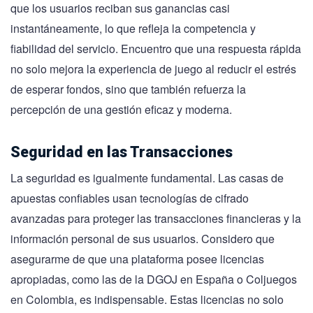
que los usuarios reciban sus ganancias casi
instantáneamente, lo que refleja la competencia y
fiabilidad del servicio. Encuentro que una respuesta rápida
no solo mejora la experiencia de juego al reducir el estrés
de esperar fondos, sino que también refuerza la
percepción de una gestión eficaz y moderna.
Seguridad en las Transacciones
La seguridad es igualmente fundamental. Las casas de
apuestas confiables usan tecnologías de cifrado
avanzadas para proteger las transacciones financieras y la
información personal de sus usuarios. Considero que
asegurarme de que una plataforma posee licencias
apropiadas, como las de la DGOJ en España o Coljuegos
en Colombia, es indispensable. Estas licencias no solo