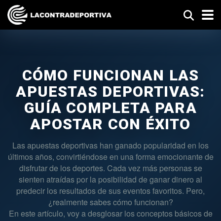
CÓMO FUNCIONAN LAS
APUESTAS DEPORTIVAS:
GUÍA COMPLETA PARA
APOSTAR CON ÉXITO
Las apuestas deportivas han ganado popularidad en los
últimos años, convirtiéndose en una forma emocionante de
disfrutar de los deportes. Cada vez más personas se
sienten atraídas por la posibilidad de ganar dinero al
predecir los resultados de sus eventos favoritos. Pero,
¿realmente sabes cómo funcionan?
En este artículo, voy a desglosar los conceptos básicos de