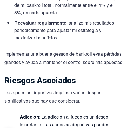
de mi bankroll total, normalmente entre el 1% y el
5%, en cada apuesta.
Reevaluar regularmente
: analizo mis resultados
periódicamente para ajustar mi estrategia y
maximizar beneficios.
Implementar una buena gestión de bankroll evita pérdidas
grandes y ayuda a mantener el control sobre mis apuestas.
Riesgos Asociados
Las apuestas deportivas implican varios riesgos
significativos que hay que considerar.
Adicción
: La adicción al juego es un riesgo
importante. Las apuestas deportivas pueden