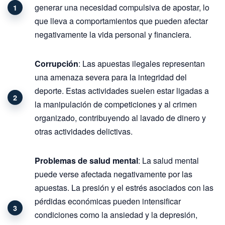
generar una necesidad compulsiva de apostar, lo
que lleva a comportamientos que pueden afectar
negativamente la vida personal y financiera.
Corrupción
: Las apuestas ilegales representan
una amenaza severa para la integridad del
deporte. Estas actividades suelen estar ligadas a
la manipulación de competiciones y al crimen
organizado, contribuyendo al lavado de dinero y
otras actividades delictivas.
Problemas de salud mental
: La salud mental
puede verse afectada negativamente por las
apuestas. La presión y el estrés asociados con las
pérdidas económicas pueden intensificar
condiciones como la ansiedad y la depresión,