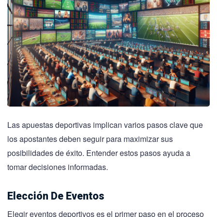
Las apuestas deportivas implican varios pasos clave que
los apostantes deben seguir para maximizar sus
posibilidades de éxito. Entender estos pasos ayuda a
tomar decisiones informadas.
Elección De Eventos
Elegir eventos deportivos es el primer paso en el proceso