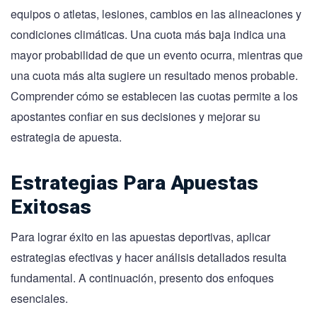
equipos o atletas, lesiones, cambios en las alineaciones y
condiciones climáticas. Una cuota más baja indica una
mayor probabilidad de que un evento ocurra, mientras que
una cuota más alta sugiere un resultado menos probable.
Comprender cómo se establecen las cuotas permite a los
apostantes confiar en sus decisiones y mejorar su
estrategia de apuesta.
Estrategias Para Apuestas
Exitosas
Para lograr éxito en las apuestas deportivas, aplicar
estrategias efectivas y hacer análisis detallados resulta
fundamental. A continuación, presento dos enfoques
esenciales.