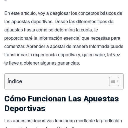
En este artículo, voy a desglosar los conceptos básicos de
las apuestas deportivas. Desde las diferentes tipos de
apuestas hasta cómo se determina la cuota, te
proporcionaré la información esencial que necesitas para
comenzar. Aprender a apostar de manera informada puede
transformar tu experiencia deportiva y, quién sabe, tal vez
te lleve a obtener algunas ganancias.
Índice
Cómo Funcionan Las Apuestas
Deportivas
Las apuestas deportivas funcionan mediante la predicción